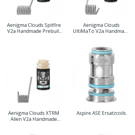
Aenigma Clouds Spitfire
Aenigma Clouds
V2a Handmade Prebuilt
UltiMaTo V2a Handmade
Coils (2er Pack)
Prebuilt Coil
Aenigma Clouds XTRM
Aspire ASE Ersatzcoils
Alien V2a Handmade
Prebuilt Coils (2er Pack)