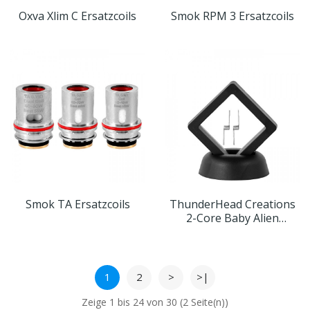
Oxva Xlim C Ersatzcoils
Smok RPM 3 Ersatzcoils
Smok TA Ersatzcoils
ThunderHead Creations
2-Core Baby Alien
Diagonal Prebuilt Coils
(2er Pack)
1
2
>
>|
Zeige 1 bis 24 von 30 (2 Seite(n))