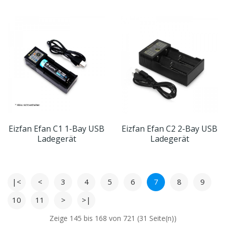
Eizfan Efan C1 1-Bay USB
Eizfan Efan C2 2-Bay USB
Ladegerät
Ladegerät
|<
<
3
4
5
6
7
8
9
10
11
>
>|
Zeige 145 bis 168 von 721 (31 Seite(n))