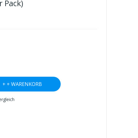
r Pack)
+ WARENKORB
ergleich