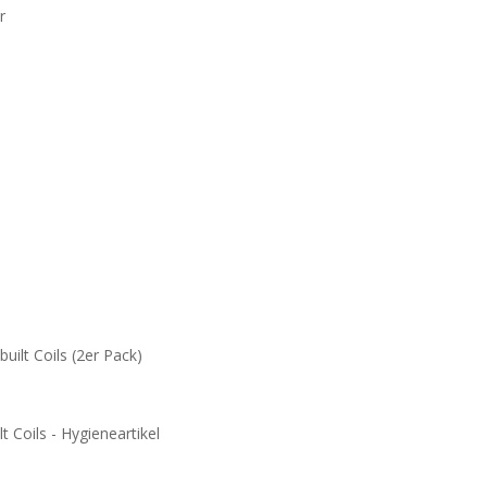
r
ilt Coils (2er Pack)
Coils - Hygieneartikel