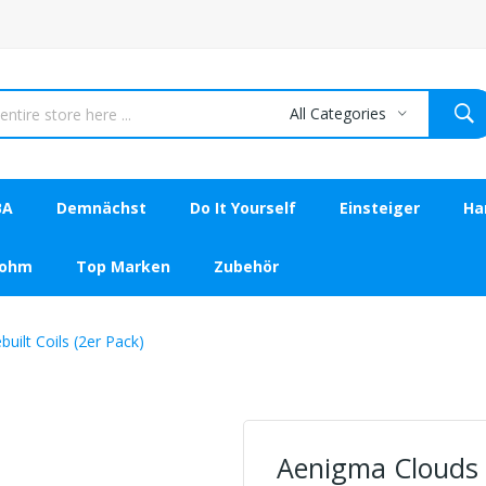
All Categories
BA
Demnächst
Do It Yourself
Einsteiger
Ha
bohm
Top Marken
Zubehör
ilt Coils (2er Pack)
Aenigma Clouds