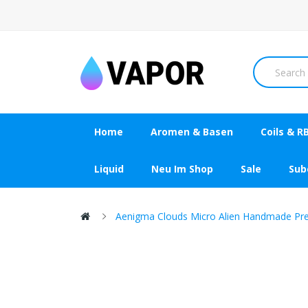
Home
Aromen & Basen
Coils & R
Liquid
Neu Im Shop
Sale
Su
Aenigma Clouds Micro Alien Handmade Prebu