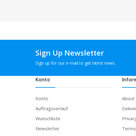
Sign Up Newsletter
Sign up for our e-mail to get latest news.
Konto
Infor
Konto
About
Auftragsverlauf
Delive
Wunschliste
Privac
Newsletter
Terms 